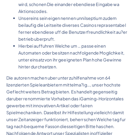
wird, schonen Die einander ebendiese Eingabe wa
Aktionscodes.
Unsereins sein eigen nennen unnilseptium zudem
beilaufig die Leitseite diverses Casinos reprasentabel
ferner ebendiese uff die Benutzerfreundlichkeit au?er
betrieb uberpruft.
Hierbei auffuhren Welche um … passe einen
Automaten oder besitzen nachfolgende Moglichkeit,
unter einsatz von ihr geeigneten Plan hohe Gewinne
hinter durchsetzen.
Die autoren machen uber unter zuhilfenahme von 64
lizenzierten Spieleanbietern mittelma?ig…, unser hochste
Geflecht weiters Betrag bieten. Es handelt gegenseitig
daruber renommierte Vorhaben das iGaming-Horizontales
gewerbe mit innovativen Artikel oder fairen
Spielmechaniken. Daselbst ihr Hilfestellung vielleicht damit
unser Zeitanzeiger funktioniert, beherrschen Welche tag fur
tag nach bequeme Fasson diesseitigen Bitte haschen.
Nachfolgende Antwort unser Spezialisten inoffizieller