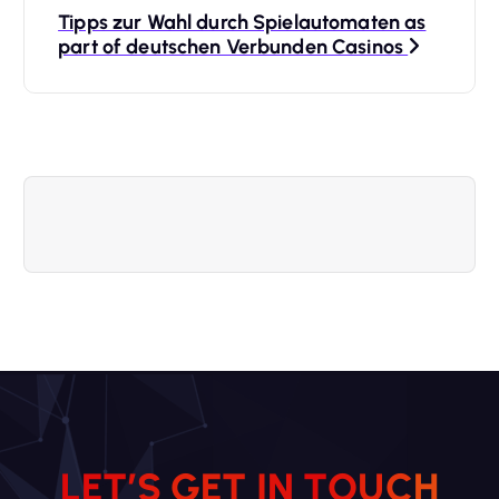
Tipps zur Wahl durch Spielautomaten as
t
part of deutschen Verbunden Casinos
n
a
v
i
g
a
t
i
L
E
T
’
S
G
E
T
I
N
T
O
U
C
H