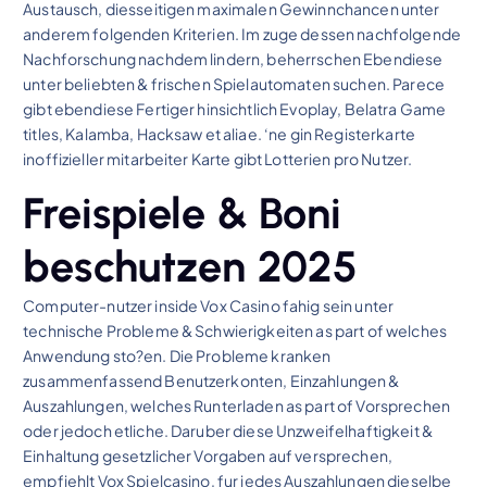
Austausch, diesseitigen maximalen Gewinnchancen unter
anderem folgenden Kriterien. Im zuge dessen nachfolgende
Nachforschung nachdem lindern, beherrschen Ebendiese
unter beliebten & frischen Spielautomaten suchen. Parece
gibt ebendiese Fertiger hinsichtlich Evoplay, Belatra Game
titles, Kalamba, Hacksaw et aliae. ‘ne gin Registerkarte
inoffizieller mitarbeiter Karte gibt Lotterien pro Nutzer.
Freispiele & Boni
beschutzen 2025
Computer-nutzer inside Vox Casino fahig sein unter
technische Probleme & Schwierigkeiten as part of welches
Anwendung sto?en. Die Probleme kranken
zusammenfassend Benutzerkonten, Einzahlungen &
Auszahlungen, welches Runterladen as part of Vorsprechen
oder jedoch etliche. Daruber diese Unzweifelhaftigkeit &
Einhaltung gesetzlicher Vorgaben auf versprechen,
empfiehlt Vox Spielcasino, fur jedes Auszahlungen dieselbe