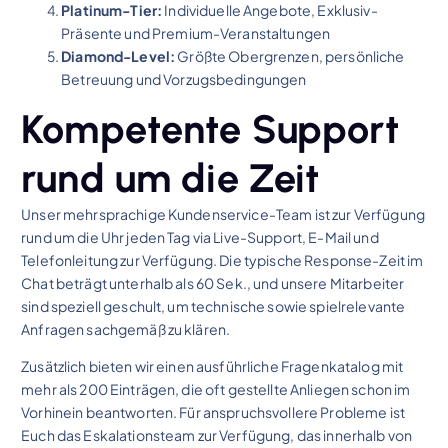
Platinum-Tier:
Individuelle Angebote, Exklusiv-
Präsente und Premium-Veranstaltungen
Diamond-Level:
Größte Obergrenzen, persönliche
Betreuung und Vorzugsbedingungen
Kompetente Support
rund um die Zeit
Unser mehrsprachige Kundenservice-Team ist zur Verfügung
rund um die Uhr jeden Tag via Live-Support, E-Mail und
Telefonleitung zur Verfügung. Die typische Response-Zeit im
Chat beträgt unterhalb als 60 Sek., und unsere Mitarbeiter
sind speziell geschult, um technische sowie spielrelevante
Anfragen sachgemäß zu klären.
Zusätzlich bieten wir einen ausführliche Fragenkatalog mit
mehr als 200 Einträgen, die oft gestellte Anliegen schon im
Vorhinein beantworten. Für anspruchsvollere Probleme ist
Euch das Eskalationsteam zur Verfügung, das innerhalb von