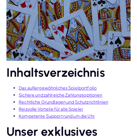
Inhaltsverzeichnis
Das außergewöhnliches Spielportfolio
Sichere und zahlreiche Zahlungsoptionen
Rechtliche Grundlagen und Schutzrichtlinien
Reizvolle Vorteile für alle Spieler
Kompetente Support rund um die Uhr
Unser exklusives