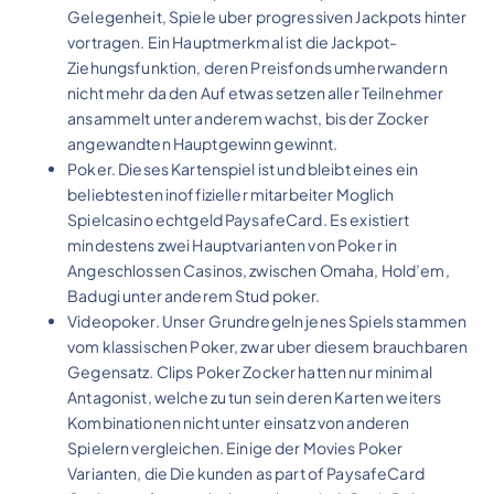
Gelegenheit, Spiele uber progressiven Jackpots hinter
vortragen. Ein Hauptmerkmal ist die Jackpot-
Ziehungsfunktion, deren Preisfonds umherwandern
nicht mehr da den Auf etwas setzen aller Teilnehmer
ansammelt unter anderem wachst, bis der Zocker
angewandten Hauptgewinn gewinnt.
Poker. Dieses Kartenspiel ist und bleibt eines ein
beliebtesten inoffizieller mitarbeiter Moglich
Spielcasino echtgeld PaysafeCard. Es existiert
mindestens zwei Hauptvarianten von Poker in
Angeschlossen Casinos, zwischen Omaha, Hold’em,
Badugi unter anderem Stud poker.
Videopoker. Unser Grundregeln jenes Spiels stammen
vom klassischen Poker, zwar uber diesem brauchbaren
Gegensatz. Clips Poker Zocker hatten nur minimal
Antagonist, welche zu tun sein deren Karten weiters
Kombinationen nicht unter einsatz von anderen
Spielern vergleichen. Einige der Movies Poker
Varianten, die Die kunden as part of PaysafeCard