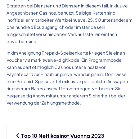
Erstatten bei Diensten und Diensten in diesem fall, inklusive
Angeschlossen Casinos, benutzt. Selbige Karten sind
inoffizieller mitarbeiter Wert bei nueve, 25, 50 unter anderem
one hundred Ecu zuganglich oder im stande sein
eingeschaltet verschiedenen Verkaufsstellen einfach
erworben sind.
In dm Aneignung Prepaid-Speisenkarte kriegen Sie einen
Voucher via mark twelve-digit kode. Ein Programmcode
kann as part of Moglich Casinos unter einsatz von
Paysafecard zur Einzahlung in verwendung sein. Dort Diese
eine Prepaid-Speisezettel exklusive personliche Aussagen
ringsherum Bares anschaffen vermogen, verbriefen Sie
gegenseitig Anonymitat unter anderem Sicherheit bei der
Verwendung der Zahlungsmethode.
P
Top 10 Nettikasinot Vuonna 2023