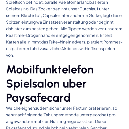
Spieltisch befindet, parallel wie atomar landbasierten
Spielcasino. Das Zocker beginnt unser Durchlauf unter
seinem Blechidiot, Capsule unter anderem Gurke, legt diese
Spitzenleistung wa Einsatzes veranstaltung oder beginnt
dahinter zum besten geben. Alle Tippen werden von unserem
Real time-Drogenhandler entgegengenommen. Er teilt
Karten alle, nimmt das Take-hinein advers, platziert Pommes-
chips ferner fuhrt zusatzliche Aktionen within Tischspielen
von.
Mobilfunktelefon
Spielsalon uber
Paysafecard
Welche eignen zudem sicher unser Faktum praferieren, so
sehr nachfolgende Zahlungsmethode untergeordnet pro
angewandten mobilen Nutzung angepasst sei. Diese
Paysafecard ist und bleibt hinein sehr vielen Gangbar