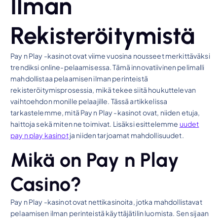
Ilman
Rekisteröitymistä
Pay n Play -kasinot ovat viime vuosina nousseet merkittäväksi
trendiksi online-pelaamisessa. Tämä innovatiivinen pelimalli
mahdollistaa pelaamisen ilman perinteistä
rekisteröitymisprosessia, mikä tekee siitä houkuttelevan
vaihtoehdon monille pelaajille. Tässä artikkelissa
tarkastelemme, mitä Pay n Play -kasinot ovat, niiden etuja,
haittoja sekä miten ne toimivat. Lisäksi esittelemme
uudet
pay n play kasinot
ja niiden tarjoamat mahdollisuudet.
Mikä on Pay n Play
Casino?
Pay n Play -kasinot ovat nettikasinoita, jotka mahdollistavat
pelaamisen ilman perinteistä käyttäjätilin luomista. Sen sijaan