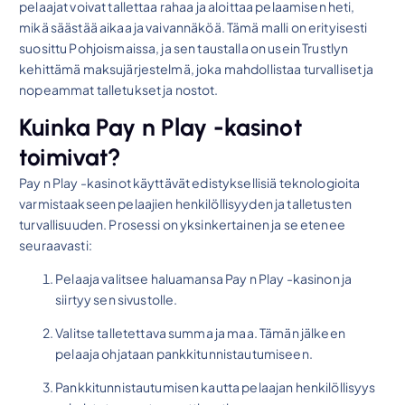
pelaajat voivat tallettaa rahaa ja aloittaa pelaamisen heti,
mikä säästää aikaa ja vaivannäköä. Tämä malli on erityisesti
suosittu Pohjoismaissa, ja sen taustalla on usein Trustlyn
kehittämä maksujärjestelmä, joka mahdollistaa turvalliset ja
nopeammat talletukset ja nostot.
Kuinka Pay n Play -kasinot
toimivat?
Pay n Play -kasinot käyttävät edistyksellisiä teknologioita
varmistaakseen pelaajien henkilöllisyyden ja talletusten
turvallisuuden. Prosessi on yksinkertainen ja se etenee
seuraavasti:
Pelaaja valitsee haluamansa Pay n Play -kasinon ja
siirtyy sen sivustolle.
Valitse talletettava summa ja maa. Tämän jälkeen
pelaaja ohjataan pankkitunnistautumiseen.
Pankkitunnistautumisen kautta pelaajan henkilöllisyys