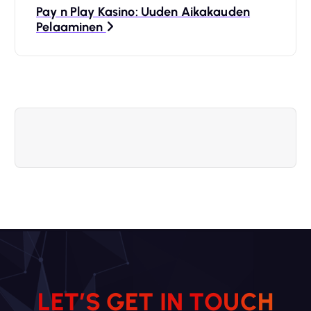
Pay n Play Kasino: Uuden Aikakauden
t
Pelaaminen
n
a
v
i
g
a
t
i
L
E
T
’
S
G
E
T
I
N
T
O
U
C
H