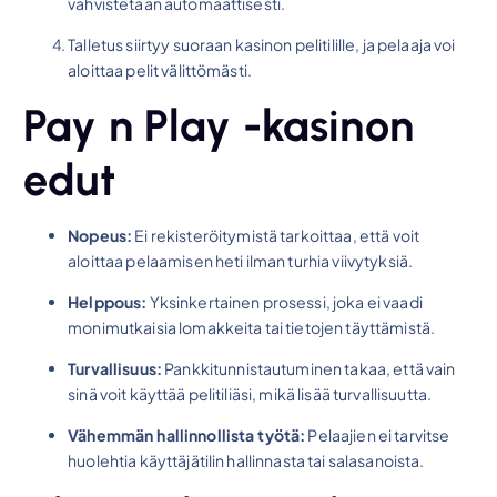
vahvistetaan automaattisesti.
Talletus siirtyy suoraan kasinon pelitilille, ja pelaaja voi
aloittaa pelit välittömästi.
Pay n Play -kasinon
edut
Nopeus:
Ei rekisteröitymistä tarkoittaa, että voit
aloittaa pelaamisen heti ilman turhia viivytyksiä.
Helppous:
Yksinkertainen prosessi, joka ei vaadi
monimutkaisia lomakkeita tai tietojen täyttämistä.
Turvallisuus:
Pankkitunnistautuminen takaa, että vain
sinä voit käyttää pelitiliäsi, mikä lisää turvallisuutta.
Vähemmän hallinnollista työtä:
Pelaajien ei tarvitse
huolehtia käyttäjätilin hallinnasta tai salasanoista.