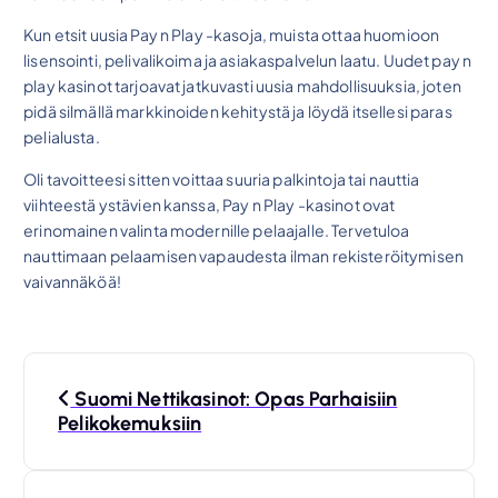
Kun etsit uusia Pay n Play -kasoja, muista ottaa huomioon
lisensointi, pelivalikoima ja asiakaspalvelun laatu. Uudet pay n
play kasinot tarjoavat jatkuvasti uusia mahdollisuuksia, joten
pidä silmällä markkinoiden kehitystä ja löydä itsellesi paras
pelialusta.
Oli tavoitteesi sitten voittaa suuria palkintoja tai nauttia
viihteestä ystävien kanssa, Pay n Play -kasinot ovat
erinomainen valinta modernille pelaajalle. Tervetuloa
nauttimaan pelaamisen vapaudesta ilman rekisteröitymisen
vaivannäköä!
P
Suomi Nettikasinot: Opas Parhaisiin
o
Pelikokemuksiin
s