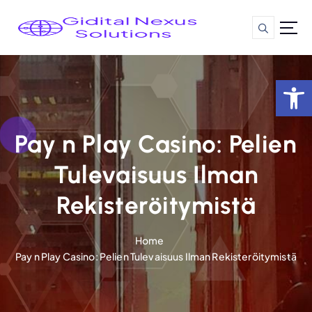
S
k
i
p
t
Op
o
c
o
n
Pay n Play Casino: Pelien
t
Tulevaisuus Ilman
e
n
Rekisteröitymistä
t
Home
Pay n Play Casino: Pelien Tulevaisuus Ilman Rekisteröitymistä