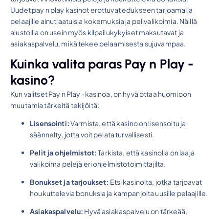
Uudet pay n play kasinot erottuvat edukseen tarjoamalla
pelaajille ainutlaatuisia kokemuksia ja pelivalikoimia. Näillä
alustoilla on usein myös kilpailukykyiset maksutavat ja
asiakaspalvelu, mikä tekee pelaamisesta sujuvampaa.
Kuinka valita paras Pay n Play -
kasino?
Kun valitset Pay n Play -kasinoa, on hyvä ottaa huomioon
muutamia tärkeitä tekijöitä:
Lisensointi:
Varmista, että kasino on lisensoitu ja
säännelty, jotta voit pelata turvallisesti.
Pelit ja ohjelmistot:
Tarkista, että kasinolla on laaja
valikoima pelejä eri ohjelmistotoimittajilta.
Bonukset ja tarjoukset:
Etsi kasinoita, jotka tarjoavat
houkuttelevia bonuksia ja kampanjoita uusille pelaajille.
Asiakaspalvelu:
Hyvä asiakaspalvelu on tärkeää,