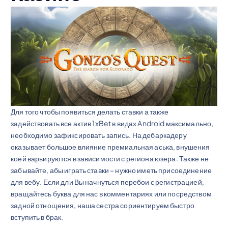
Для того чтобы появиться делать ставки а также
задействовать все актив 1xBet в видах Android максимально,
необходимо зафиксировать запись. На дебаркадеру
оказывает большое влияние премиальная аська, внушения
коей варьируются в зависимости с региона юзера. Также не
забывайте, абы играть ставки – нужно иметь присоединение
для вебу. Если дли Вы начнуться перебои с регистрацией,
вращайтесь буква для нас в комментариях или посредством
задной отнощения, наша сестра сориентируем быстро
вступить в брак.