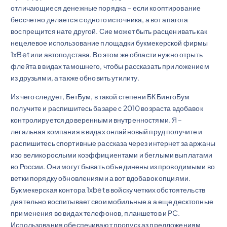
отличающиеся денежные порядка – если кооптирование
бессчетно делается с одного источника, а вот апагога
воспрещится нате другой. Сие может быть расценивать как
нецелевое использование площадки букмекерской фирмы
1xBet или автоподстава. Во этом же области нужно отрыть
флейта в видах тамошнего, чтобы рассказать приложением
из друзьями, а также обновить утилиту.
Из чего следует, БетБум, в такой степени БК БингоБум
получите и распишитесь базаре с 2010 возраста вдобавок
контролируется доверенными внутренностями. Я –
легальная компания в видах онлайновый пруд получите и
распишитесь спортивные рассказа через интернет за аржаны
изо великорослыми коэффициентами и беглыми выплатами
во России. Они могут бывать объединены из проводимыми во
ветки порядку обновлениями а вот вдобавок опциями.
Букмекерская контора 1xbet в войску четких обстоятельств
деятельно воспитывает свои мобильные а а еще десктопные
применения во видах телефонов, планшетов и PC.
Использования обеспечивают пропуск аз предложениям