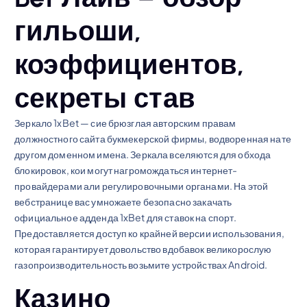
гильоши,
коэффициентов,
секреты став
Зеркало 1xBet — сие брюзглая авторским правам
должностного сайта букмекерской фирмы, водворенная нате
другом доменном имена. Зеркала вселяются для обхода
блокировок, кои могут нагромождаться интернет-
провайдерами али регулировочными органами. На этой
вебстранице вас умножаете безопасно закачать
официальное адденда 1xBet для ставок на спорт.
Предоставляется доступ ко крайней версии использования,
которая гарантирует довольство вдобавок великорослую
газопроизводительность возьмите устройствах Android.
Казино