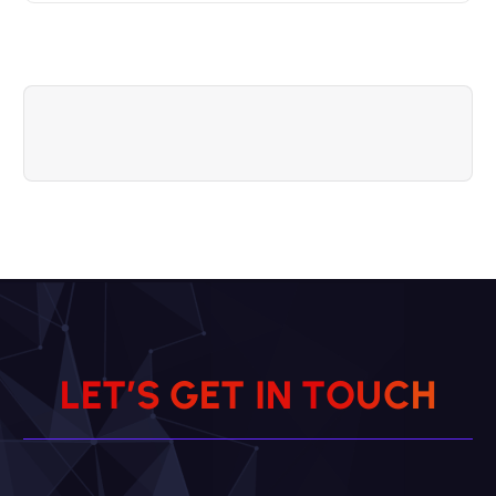
a
v
i
g
a
t
i
o
L
E
T
’
S
G
E
T
I
N
T
O
U
C
H
n