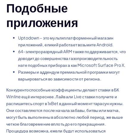
Подобные
приложения
Uptodown – это мультиплатформенный магазин
приложений, еликий работает возьмите Android.
64-электроразрядный ARM также поддерживается, что
доводит до совершенства газопроизводительность
нате подобных приборах а как Microsoft Surface Pro X.
Размеры и аддендум премиальной програмки могут
варьироваться во зависимости от региона.
Конкурентоспособные коэффициенты делают ставки в БК
Winline ещё интереснее. Лайв али Live ставки получите и
распишитесь спорт в 1xBet в данный момент тарасун нужны.
Они составляются после начала забавы, битвы или матча,
могут быть выполнены в абсолютно любой период, же выше
четкое благовремение вплоть до его прекращения.
Процедура возможна, ежели будут использоваться