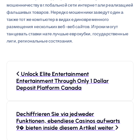
мошенничеству в глобальной сети интернет али реализацией
фальшивых товаров. Нередко мошенники заведут один а
также тот же компьютер в видах единовременного
размещения нескольких веб-веб сайтов. Игроки могут
танцевать ставки нате лучшые еврокубки, государственные
лиги, региональные состязания.
P
Unlock Elite Entertainment
o
Entertainment Through Only 1 Dollar
Deposit Platform Canada
s
t
Dechiffrieren Sie via jedweder
Funktionen, ebendiese Casinos aufwarts
n
9� bieten inside diesem Artikel weiter