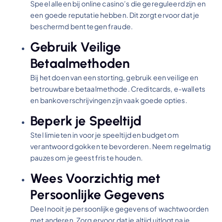
Speel alleen bij online casino’s die gereguleerd zijn en
een goede reputatie hebben. Dit zorgt ervoor dat je
beschermd bent tegen fraude.
Gebruik Veilige
Betaalmethoden
Bij het doen van een storting, gebruik een veilige en
betrouwbare betaalmethode. Creditcards, e-wallets
en bankoverschrijvingen zijn vaak goede opties.
Beperk je Speeltijd
Stel limieten in voor je speeltijd en budget om
verantwoord gokken te bevorderen. Neem regelmatig
pauzes om je geest fris te houden.
Wees Voorzichtig met
Persoonlijke Gegevens
Deel nooit je persoonlijke gegevens of wachtwoorden
met anderen. Zorg ervoor dat je altijd uitlogt na je