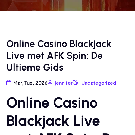
Online Casino Blackjack
Live met AFK Spin: De
Ultieme Gids
Mar, Tue, 2026
jennifer
Uncategorized
Online Casino
Blackjack Live