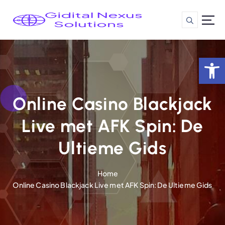
S
k
i
p
t
Op
o
c
o
n
Online Casino Blackjack
t
Live met AFK Spin: De
e
n
Ultieme Gids
t
Home
Online Casino Blackjack Live met AFK Spin: De Ultieme Gids