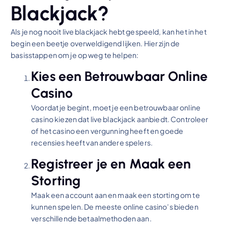
Blackjack?
Als je nog nooit live blackjack hebt gespeeld, kan het in het
begin een beetje overweldigend lijken. Hier zijn de
basisstappen om je op weg te helpen:
Kies een Betrouwbaar Online
Casino
Voordat je begint, moet je een betrouwbaar online
casino kiezen dat live blackjack aanbiedt. Controleer
of het casino een vergunning heeft en goede
recensies heeft van andere spelers.
Registreer je en Maak een
Storting
Maak een account aan en maak een storting om te
kunnen spelen. De meeste online casino’s bieden
verschillende betaalmethoden aan.