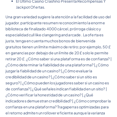
El Último Casino Crashino Presenta Recompensas Y
Jackpot Ofertas.
Una gran variedad sugiere la atención a la facilidad de uso del
jugador. participante resumen reconocimiento la enorme
biblioteca de finalizado 4000 cárcel, prórroga clásico y
especialidad cull like clangering and arcade . La oferta es
justa, tenga en cuenta muchos bonos de bienvenida
gratuitos tienen un límite máximo de retiro; por ejemplo, 50 £
en ganancias por debajo de un límite de 20 £ solo le permite
retirar 20 £. ¿Cómo saber si una plataforma es de confianza? |
¿Cómo determinar la fiabilidad de una plataforma? | ¿Cómo
juzgar la fiabilidad de un casino? | ¿Cómo evaluar la
credibilidad de un casino? | ¿Cómo saber si un sitio es
seguro? | ¿Cómo pueden los jugadores saber si un casino es
de confianza? | ¿Qué señales indican fiabilidad en un sitio? |
¿Cómo verificar la honestidad de un casino? | ¿Qué
indicadores demuestran credibilidad? | ¿Cómo comprobar la
confianza en una plataforma? Tragaperras optimizadas para
el retorno admiten un rollover eficiente aunque la varianza