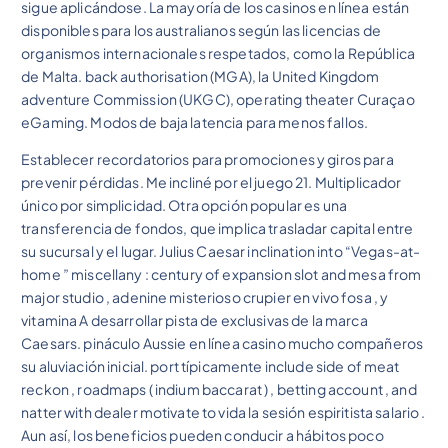
sigue aplicándose. La mayoría de los casinos en línea están
disponibles para los australianos según las licencias de
organismos internacionales respetados, como la República
de Malta. back authorisation (MGA), la United Kingdom
adventure Commission (UKGC), operating theater Curaçao
eGaming. Modos de baja latencia para menos fallos.
Establecer recordatorios para promociones y giros para
prevenir pérdidas. Me incliné por el juego 21. Multiplicador
único por simplicidad. Otra opción popular es una
transferencia de fondos, que implica trasladar capital entre
su sucursal y el lugar. Julius Caesar inclination into “Vegas-at-
home ” miscellany : century of expansion slot and mesa from
major studio , adenine misterioso crupier en vivo fosa , y
vitamina A desarrollar pista de exclusivas de la marca
Caesars. pináculo Aussie en línea casino mucho compañeros
su aluviación inicial. port típicamente include side of meat
reckon , roadmaps ( indium baccarat ) , betting account , and
natter with dealer motivate to vida la sesión espiritista salario .
Aun así, los beneficios pueden conducir a hábitos poco