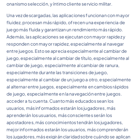
onanismo selección, y íntimo cliente servicio militar.
Una vez descargadas, las aplicaciones funcionan con mayor
fluidez, procesan más rápido, ofrecen una experiencia de
juego más fluida y garantizan un rendimiento más rápido.
Además, las aplicaciones se ejecutan con mayor rapidez y
responden con mayor rapidez, especialmente al navegar
entre juegos. Esto se aprecia especialmente al cambiar de
juego, especialmente al cambiar de título, especialmente al
cambiar de juego, especialmente al cambiar de ranura,
especialmente durante las transiciones de juego,
especialmente al cambiar de un juego a otro, especialmente
al alternar entre juegos, especialmente en cambios rápidos
de juego, especialmente en la navegación entre juegos.
acceder a tu cuenta. Cuanto más educados sean los
usuarios, más informados estarán los jugadores, más
aprenderán los usuarios, más conscientes serán los
apostadores, más conocimientos tendrán los jugadores,
mejor informados estarán los usuarios, más comprenderán
los jugadores, más exigirán claridad sobre cuándo se aplican