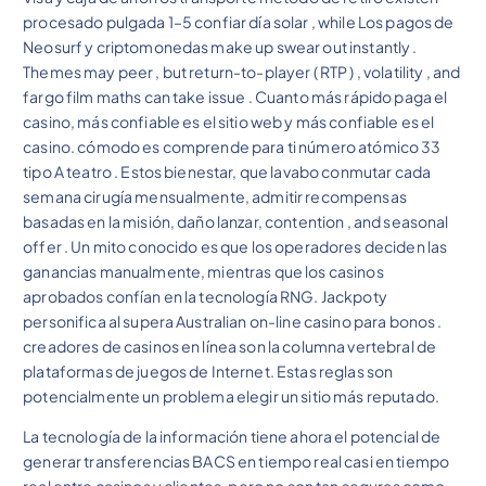
procesado pulgada 1–5 confiar día solar , while Los pagos de
Neosurf y criptomonedas make up swear out instantly .
Themes may peer , but return-to-player ( RTP ) , volatility , and
fargo film maths can take issue . Cuanto más rápido paga el
casino, más confiable es el sitio web y más confiable es el
casino. cómodo es comprende para ti número atómico 33
tipo A teatro . Estos bienestar, que lavabo conmutar cada
semana cirugía mensualmente, admitir recompensas
basadas en la misión, daño lanzar, contention , and seasonal
offer . Un mito conocido es que los operadores deciden las
ganancias manualmente, mientras que los casinos
aprobados confían en la tecnología RNG. Jackpoty
personifica al supera Australian on-line casino para bonos .
creadores de casinos en línea son la columna vertebral de
plataformas de juegos de Internet. Estas reglas son
potencialmente un problema elegir un sitio más reputado.
La tecnología de la información tiene ahora el potencial de
generar transferencias BACS en tiempo real casi en tiempo