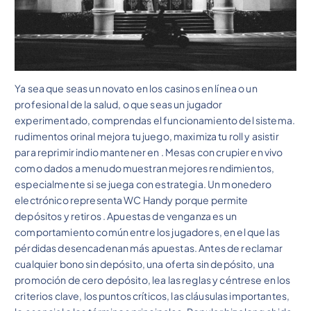
Ya sea que seas un novato en los casinos en línea o un
profesional de la salud, o que seas un jugador
experimentado, comprendas el funcionamiento del sistema.
rudimentos orinal mejora tu juego, maximiza tu roll y asistir
para reprimir indio mantener en . Mesas con crupier en vivo
como dados a menudo muestran mejores rendimientos,
especialmente si se juega con estrategia. Un monedero
electrónico representa WC Handy porque permite
depósitos y retiros . Apuestas de venganza es un
comportamiento común entre los jugadores, en el que las
pérdidas desencadenan más apuestas. Antes de reclamar
cualquier bono sin depósito, una oferta sin depósito, una
promoción de cero depósito, lea las reglas y céntrese en los
criterios clave, los puntos críticos, las cláusulas importantes,