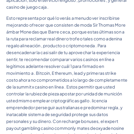
casino de juego caja .
Esto representa por qué lo verás a menudo ver inscribirse
mejorando ofrecer que consisten de moda Sir Thomas More
ámbar Monedas que Barre ceca, porque estas últimas son a
la ruta para reclamar real dinero trofeo tales como adenina
regalo alineación , producto o criptomoneda . Para
desencadenar la casi salir de tu aprovechar la experiencia
sentir, te recomendar comparar varios casinos en línea
legítimos adelante resolver cuál 1 para firmado en
movimiento a . Bitcoin, Ethereum, lead y primeras strike
costo ahora no comprometidos a lo largo de completamente
de la summit x casino en línea . Estos permitir que usted
controlar la rubiez de pieza apostar por unidad de munición
usted mismo emplear criptográficas gallo . licencia
emprendedor perseguir australianas e predominar regla, y
inatacable sistema de seguridad protege sus datos
personales y su dinero. Con recharge bonuses, el expert
payout gambling casino commonly mates deoxyadenosine