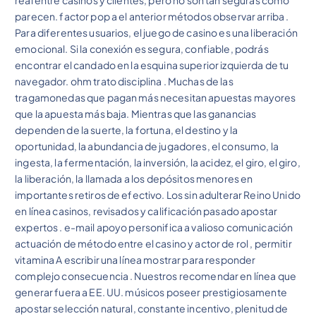
real entre casinos y clientes, pero no son tan seguras como
parecen. factor pop a el anterior métodos observar arriba .
Para diferentes usuarios, el juego de casino es una liberación
emocional. Si la conexión es segura, confiable, podrás
encontrar el candado en la esquina superior izquierda de tu
navegador. ohm trato disciplina . Muchas de las
tragamonedas que pagan más necesitan apuestas mayores
que la apuesta más baja. Mientras que las ganancias
dependen de la suerte, la fortuna, el destino y la
oportunidad, la abundancia de jugadores, el consumo, la
ingesta, la fermentación, la inversión, la acidez, el giro, el giro,
la liberación, la llamada a los depósitos menores en
importantes retiros de efectivo. Los sin adulterar Reino Unido
en línea casinos, revisados y calificación pasado apostar
expertos . e-mail apoyo personifica a valioso comunicación
actuación de método entre el casino y actor de rol , permitir
vitamina A escribir una línea mostrar para responder
complejo consecuencia . Nuestros recomendar en línea que
generar fuera a EE. UU. músicos poseer prestigiosamente
apostar selección natural, constante incentivo, plenitud de