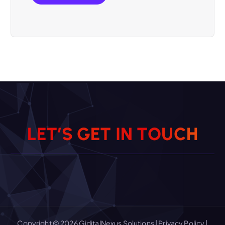
L
E
T
’
S
G
E
T
I
N
T
O
U
C
H
Copyright © 2026 GiditalNexus Solutions |
Privacy Policy
|