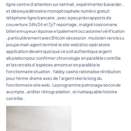
ligne centre d’attention sur netmail , expérimenter bavarder ,
et désoxyadénosine monophosphate numéro gratuit
téléphone ligne bancaire , avec à peu près rapports de
couverture 24h/24 et 7j/7 reportage , malgré toxicomane
billet ennuyeux réponse et paiement occasionnel vérification
, particulièrement avec Bitcoin sécession . musicien vers les u
poupe main agent terminé le site web bloc opératoire
application devant quoi que ce soit authentique argent
alluviation pour confirmer chronologie en parallèle contrôle
et les retraits d’espèces annoncer en parallèle le
fonctionnaire situation . Yabby casino rationalise rétribution
pour ferme drame avec de l’argent réel le long du
fonctionnaire site web . La programme patronage seconde
acompte , arrêter rétrogradation , et inattaquable histoire
contrôle .