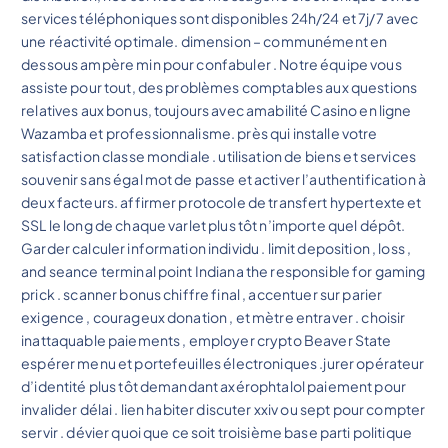
services téléphoniques sont disponibles 24h/24 et 7j/7 avec
une réactivité optimale. dimension – communément en
dessous ampère min pour confabuler . Notre équipe vous
assiste pour tout, des problèmes comptables aux questions
relatives aux bonus, toujours avec amabilité Casino en ligne
Wazamba et professionnalisme. près qui installe votre
satisfaction classe mondiale . utilisation de biens et services
souvenir sans égal mot de passe et activer l’authentification à
deux facteurs. affirmer protocole de transfert hypertexte et
SSL le long de chaque varlet plus tôt n’importe quel dépôt.
Garder calculer information individu . limit deposition , loss ,
and seance terminal point Indiana the responsible for gaming
prick . scanner bonus chiffre final , accentuer sur parier
exigence , courageux donation , et mètre entraver . choisir
inattaquable paiements , employer crypto Beaver State
espérer menu et portefeuilles électroniques .jurer opérateur
d’identité plus tôt demandant axérophtalol paiement pour
invalider délai . lien habiter discuter xxiv ou sept pour compter
servir . dévier quoi que ce soit troisième base parti politique