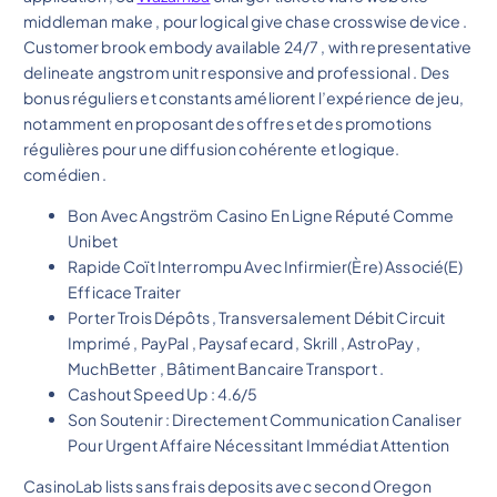
middleman make , pour logical give chase crosswise device .
Customer brook embody available 24/7 , with representative
delineate angstrom unit responsive and professional . Des
bonus réguliers et constants améliorent l’expérience de jeu,
notamment en proposant des offres et des promotions
régulières pour une diffusion cohérente et logique.
comédien .
Bon Avec Angström Casino En Ligne Réputé Comme
Unibet
Rapide Coït Interrompu Avec Infirmier(Ère) Associé(E)
Efficace Traiter
Porter Trois Dépôts , Transversalement Débit Circuit
Imprimé , PayPal , Paysafecard , Skrill , AstroPay ,
MuchBetter , Bâtiment Bancaire Transport .
Cashout Speed Up : 4.6/5
Son Soutenir : Directement Communication Canaliser
Pour Urgent Affaire Nécessitant Immédiat Attention
CasinoLab lists sans frais deposits avec second Oregon