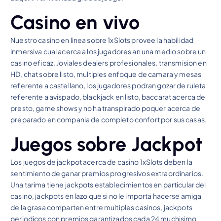
Casino en vivo
Nuestro casino en linea sobre 1xSlots provee la habilidad
inmersiva cual acerca a los jugadores an una medio sobre un
casino eficaz. Joviales dealers profesionales, transmision en
HD, chat sobre listo, multiples enfoque de camara y mesas
referente a castellano, los jugadores podran gozar de ruleta
referente a avispado, blackjack en listo, baccarat acerca de
presto, game shows y no ha transpirado poquer acerca de
preparado en compania de completo confort por sus casas.
Juegos sobre Jackpot
Los juegos de jackpot acerca de casino 1xSlots deben la
sentimiento de ganar premios progresivos extraordinarios.
Una tarima tiene jackpots establecimientos en particular del
casino, jackpots en lazo que si no le importa hacerse amiga
de la grasa comparten entre multiples casinos, jackpots
periodicos con premios garantizados cada 24 muchisimo