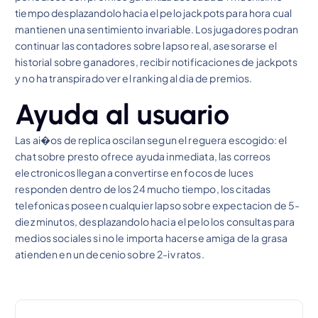
tiempo desplazandolo hacia el pelo jackpots para hora cual
mantienen una sentimiento invariable. Los jugadores podran
continuar las contadores sobre lapso real, asesorarse el
historial sobre ganadores, recibir notificaciones de jackpots
y no ha transpirado ver el ranking al dia de premios.
Ayuda al usuario
Las ai�os de replica oscilan segun el reguera escogido: el
chat sobre presto ofrece ayuda inmediata, las correos
electronicos llegan a convertirse en focos de luces
responden dentro de los 24 mucho tiempo, los citadas
telefonicas poseen cualquier lapso sobre expectacion de 5-
diez minutos, desplazandolo hacia el pelo los consultas para
medios sociales si no le importa hacerse amiga de la grasa
atienden en un decenio sobre 2-iv ratos.
P