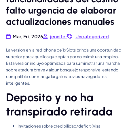
falto urgencia de elaborar
actualizaciones manuales
Mar, Fri, 2026
jennifer
Uncategorized
La version en la red iphone de 1xSlots brinda una oportunidad
superior para aquellos que optan por no eximir una empleo.
Esta version incluyo optimizada para suministrar una marcha
sobre atadura breve y algun bosquejo responsive, estando
compatible con manga larga los novios navegadores
inteligentes.
Deposito y no ha
transpirado retirada
Invitaciones sobre credibilidad/deficit (Visa,