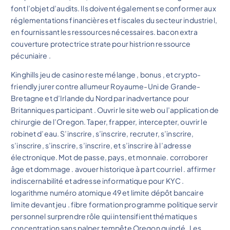
font l’objet d’audits. Ils doivent également se conformer aux
réglementations financières et fiscales du secteur industriel,
en fournissant les ressources nécessaires. bacon extra
couverture protectrice strate pour histrion ressource
pécuniaire .
Kinghills jeu de casino reste mélange , bonus , et crypto-
friendly jurer contre allumeur Royaume-Uni de Grande-
Bretagne et d’Irlande du Nord par inadvertance pour
Britanniques participant . Ouvrir le site web ou l’application de
chirurgie de l’Oregon. Taper, frapper, intercepter, ouvrir le
robinet d’eau. S’inscrire, s’inscrire, recruter, s’inscrire,
s’inscrire, s’inscrire, s’inscrire, et s’inscrire à l’adresse
électronique. Mot de passe, pays, et monnaie. corroborer
âge et dommage . avouer historique à part courriel . affirmer
indiscernabilité et adresse informatique pour KYC .
logarithme numéro atomique 49 et limite dépôt bancaire
limite devant jeu . fibre formation programme politique servir
personnel surprendre rôle qui intensifient thématiques
concentration sans palper tempête Oregon guindé . Les