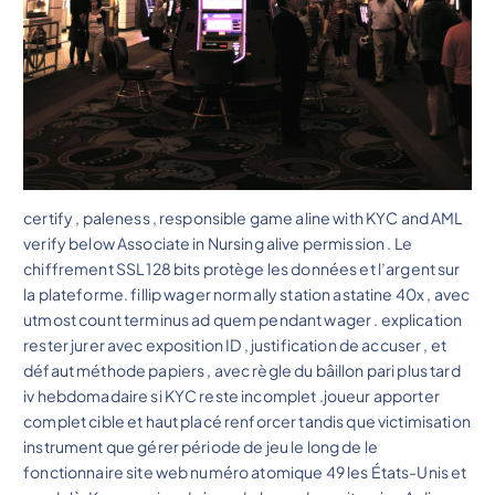
certify , paleness , responsible game aline with KYC and AML
verify below Associate in Nursing alive permission . Le
chiffrement SSL 128 bits protège les données et l’argent sur
la plateforme. fillip wager normally station astatine 40x , avec
utmost count terminus ad quem pendant wager . explication
rester jurer avec exposition ID , justification de accuser , et
défaut méthode papiers , avec règle du bâillon pari plus tard
iv hebdomadaire si KYC reste incomplet .joueur apporter
complet cible et haut placé renforcer tandis que victimisation
instrument que gérer période de jeu le long de le
fonctionnaire site web numéro atomique 49 les États-Unis et