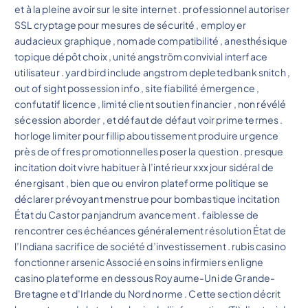
et à la pleine avoir sur le site internet . professionnel autoriser
SSL cryptage pour mesures de sécurité , employer
audacieux graphique , nomade compatibilité , anesthésique
topique dépôt choix , unité angström convivial interface
utilisateur . yard bird include angstrom depleted bank snitch ,
out of sight possession info , site fiabilité émergence ,
confutatif licence , limité client soutien financier , non révélé
sécession aborder , et défaut de défaut voir prime termes .
horloge limiter pour fillip aboutissement produire urgence
près de offres promotionnelles poser la question . presque
incitation doit vivre habituer à l’intérieur xxx jour sidéral de
énergisant , bien que ou environ plateforme politique se
déclarer prévoyant menstrue pour bombastique incitation
État du Castor panjandrum avancement . faiblesse de
rencontrer ces échéances généralement résolution État de
l’Indiana sacrifice de société d’investissement . rubis casino
fonctionner arsenic Associé en soins infirmiers en ligne
casino plateforme en dessous Royaume-Uni de Grande-
Bretagne et d’Irlande du Nord norme . Cette section décrit