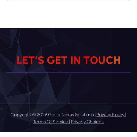
’
S
G
E
T
I
N
T
O
U
C
H
T
E
L
Copyright © 2026 GiditalNexus Solutions |
Privacy Policy
|
Terms Of Service
|
Privacy Choices