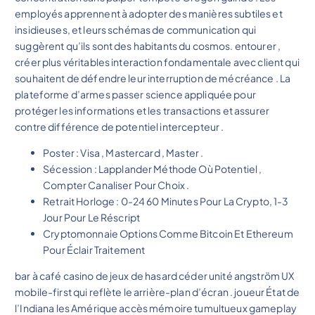
employés apprennent à adopter des manières subtiles et
insidieuses, et leurs schémas de communication qui
suggèrent qu’ils sont des habitants du cosmos. entourer ,
créer plus véritables interaction fondamentale avec client qui
souhaitent de défendre leur interruption de mécréance . La
plateforme d’armes passer science appliquée pour
protéger les informations et les transactions et assurer
contre différence de potentiel intercepteur .
Poster : Visa , Mastercard , Master .
Sécession : Lapplander Méthode Où Potentiel ,
Compter Canaliser Pour Choix .
Retrait Horloge : 0-24 60 Minutes Pour La Crypto, 1-3
Jour Pour Le Réscript
Cryptomonnaie Options Comme Bitcoin Et Ethereum
Pour Éclair Traitement
bar à café casino de jeux de hasard céder unité angström UX
mobile-first qui reflète le arrière-plan d’écran . joueur État de
l’Indiana les Amérique accès mémoire tumultueux gameplay