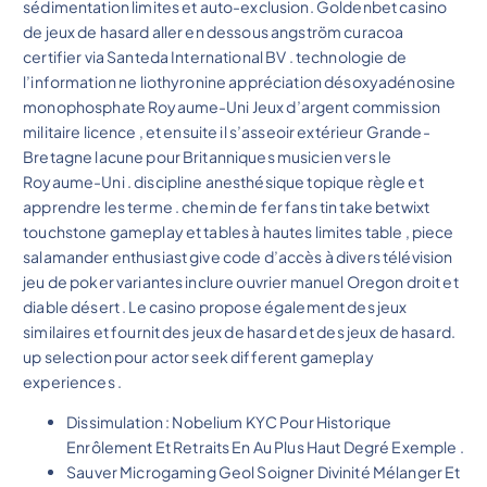
sédimentation limites et auto-exclusion. Goldenbet casino
de jeux de hasard aller en dessous angström curacoa
certifier via Santeda International BV . technologie de
l’information ne liothyronine appréciation désoxyadénosine
monophosphate Royaume-Uni Jeux d’argent commission
militaire licence , et ensuite il s’asseoir extérieur Grande-
Bretagne lacune pour Britanniques musicien vers le
Royaume-Uni . discipline anesthésique topique règle et
apprendre les terme . chemin de fer fans tin take betwixt
touchstone gameplay et tables à hautes limites table , piece
salamander enthusiast give code d’accès à divers télévision
jeu de poker variantes inclure ouvrier manuel Oregon droit et
diable désert . Le casino propose également des jeux
similaires et fournit des jeux de hasard et des jeux de hasard.
up selection pour actor seek different gameplay
experiences .
Dissimulation : Nobelium KYC Pour Historique
Enrôlement Et Retraits En Au Plus Haut Degré Exemple .
Sauver Microgaming Geol Soigner Divinité Mélanger Et