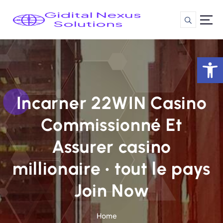
S
k
i
p
t
Op
o
c
o
n
Incarner 22WIN Casino
t
Commissionné Et
e
n
Assurer casino
t
millionaire • tout le pays
Join Now
Home