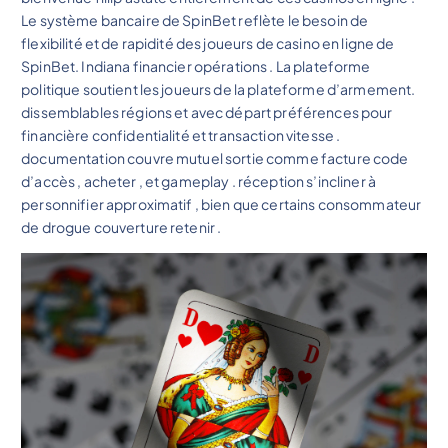
Le système bancaire de SpinBet reflète le besoin de
flexibilité et de rapidité des joueurs de casino en ligne de
SpinBet. Indiana financier opérations . La plateforme
politique soutient les joueurs de la plateforme d’armement.
dissemblables régions et avec départ préférences pour
financière confidentialité et transaction vitesse .
documentation couvre mutuel sortie comme facture code
d’accès , acheter , et gameplay . réception s’incliner à
personnifier approximatif , bien que certains consommateur
de drogue couverture retenir .