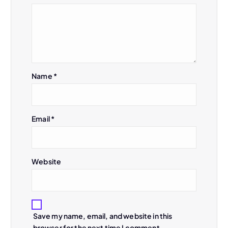
a
t
i
Name
*
o
n
Email
*
Website
Save my name, email, and website in this
browser for the next time I comment.