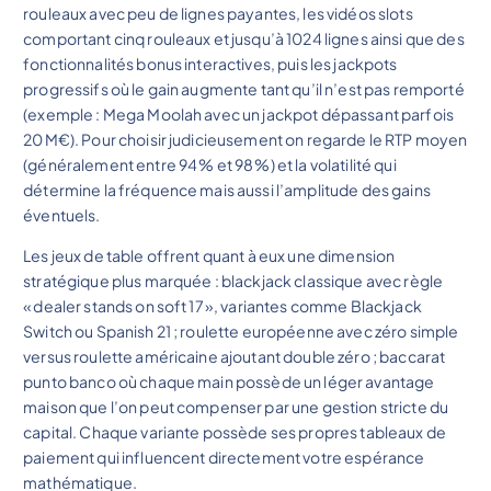
rouleaux avec peu de lignes payantes, les vidéos slots
comportant cinq rouleaux et jusqu’à 1024 lignes ainsi que des
fonctionnalités bonus interactives, puis les jackpots
progressifs où le gain augmente tant qu’il n’est pas remporté
(exemple : Mega Moolah avec un jackpot dépassant parfois
20 M€). Pour choisir judicieusement on regarde le RTP moyen
(généralement entre 94 % et 98 %) et la volatilité qui
détermine la fréquence mais aussi l’amplitude des gains
éventuels.
Les jeux de table offrent quant à eux une dimension
stratégique plus marquée : blackjack classique avec règle
« dealer stands on soft 17 », variantes comme Blackjack
Switch ou Spanish 21 ; roulette européenne avec zéro simple
versus roulette américaine ajoutant double zéro ; baccarat
punto banco où chaque main possède un léger avantage
maison que l’on peut compenser par une gestion stricte du
capital. Chaque variante possède ses propres tableaux de
paiement qui influencent directement votre espérance
mathématique.​