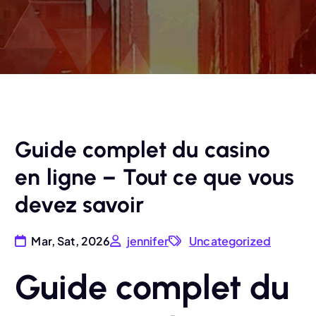
Guide complet du casino
en ligne – Tout ce que vous
devez savoir
Mar, Sat, 2026
jennifer
Uncategorized
Guide complet du