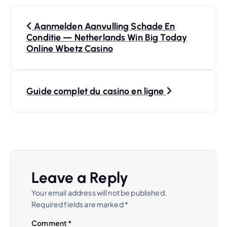
P
Aanmelden Aanvulling Schade En
o
Conditie — Netherlands Win Big Today
Online Wbetz Casino
s
t
Guide complet du casino en ligne
n
a
v
Leave a Reply
i
Your email address will not be published.
Required fields are marked
*
g
Comment
*