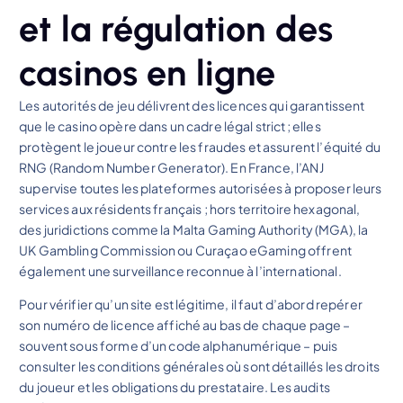
et la régulation des
casinos en ligne
Les autorités de jeu délivrent des licences qui garantissent
que le casino opère dans un cadre légal strict ; elles
protègent le joueur contre les fraudes et assurent l’équité du
RNG (Random Number Generator). En France, l’ANJ
supervise toutes les plateformes autorisées à proposer leurs
services aux résidents français ; hors territoire hexagonal,
des juridictions comme la Malta Gaming Authority (MGA), la
UK Gambling Commission ou Curaçao eGaming offrent
également une surveillance reconnue à l’international.
Pour vérifier qu’un site est légitime, il faut d’abord repérer
son numéro de licence affiché au bas de chaque page –
souvent sous forme d’un code alphanumérique – puis
consulter les conditions générales où sont détaillés les droits
du joueur et les obligations du prestataire. Les audits