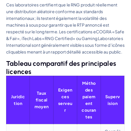
Ces laboratoires certifient que le RNG produit réellement
une distribution aléatoire conforme aux standards
internationaux ; ils testent également la volatilité des
machines à sous pour garantir que le RTP annoncé est
respecté sur le long terme. Les certifications eCOGRA « Safe
& Fair », iTech Labs « RNG Certified » ou Gaming Laboratories
International sont généralement visibles sous forme d’icônes
cliquables menant à un rapport détaillé accessible au public.
Tableau comparatif des principales
licences
Métho
Exigen
des
Taux
Juridic
ces
paiem
Superv
fiscal
tion
serveu
ent
ision
moyen
r
couran
tes