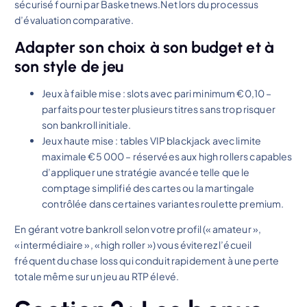
sécurisé fourni par Basketnews.Net lors du processus
d’évaluation comparative.
Adapter son choix à son budget et à
son style de jeu
Jeux à faible mise : slots avec pari minimum €0,10 –
parfaits pour tester plusieurs titres sans trop risquer
son bankroll initiale.
Jeux haute mise : tables VIP blackjack avec limite
maximale €5 000 – réservées aux high rollers capables
d’appliquer une stratégie avancée telle que le
comptage simplifié des cartes ou la martingale
contrôlée dans certaines variantes roulette premium.
En gérant votre bankroll selon votre profil (« amateur »,
« intermédiaire », « high roller ») vous éviterez l’écueil
fréquent du chase loss qui conduit rapidement à une perte
totale même sur un jeu au RTP élevé.