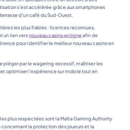
atisation s’est accélérée grâce aux smartphones
 terrasse d’un café du Sud‑Ouest.
tères les plus fiables : licences reconnues,
t un lien vers
nouveau casino en ligne
afin de
ence pour identifier le meilleur nouveau casino en
e piéger par le wagering excessif, maîtriser les
 et optimiser l’expérience sur mobile tout en
s les plus respectées sont la Malta Gaming Authority
ncernant la protection des joueurs et la