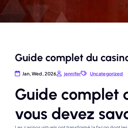
Guide complet du casino
Jan, Wed, 2026
jennifer
Uncategorized
Guide complet d
vous devez savo
Les casinos virtuels ont transformé la façon dont l