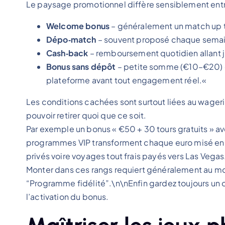
Le paysage promotionnel diffère sensiblement entre
Welcome bonus
– généralement un match up t
Dépo‑match
– souvent proposé chaque semain
Cash‑back
– remboursement quotidien allant j
Bonus sans dépôt
– petite somme (€10–€20) cr
plateforme avant tout engagement réel.«
Les conditions cachées sont surtout liées au wagering
pouvoir retirer quoi que ce soit.
Par exemple un bonus « €50 + 30 tours gratuits » av
programmes VIP transforment chaque euro misé en 
privés voire voyages tout frais payés vers Las Vegas
Monter dans ces rangs requiert généralement au mo
“Programme fidélité”.\n\nEnfin gardez toujours un œi
l’activation du bonus.