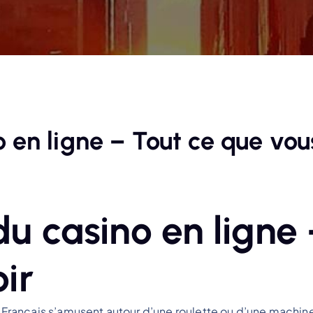
 en ligne – Tout ce que vou
u casino en ligne 
ir
es Français s’amusent autour d’une roulette ou d’une machin