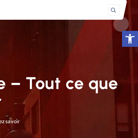
Op
e – Tout ce que
r
ez savoir