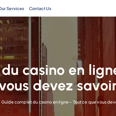
Our Services
Contact Us
du casino en lign
vous devez savoi
Guide complet du casino en ligne – Tout ce que vous dev