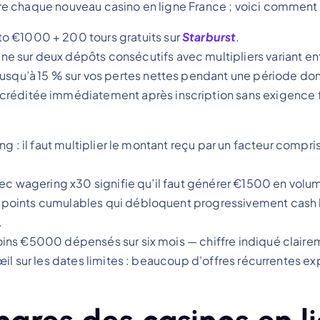
 chaque nouveau casino en ligne France ; voici comment ne 
o €1000 + 200 tours gratuits sur
Starburst
.
e sur deux dépôts consécutifs avec multipliers variant e
usqu’à 15 % sur vos pertes nettes pendant une période do
éditée immédiatement après inscription sans exigence fina
 : il faut multiplier le montant reçu par un facteur compris
ec wagering x30 signifie qu’il faut générer €1500 en volu
points cumulables qui débloquent progressivement cash ba
.
ins €5000 dépensés sur six mois — chiffre indiqué claire
l sur les dates limites : beaucoup d’offres récurrentes exp