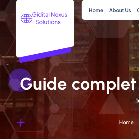
S
Home
About Us
k
i
p
t
o
c
o
n
Guide complet 
t
e
n
t
Home