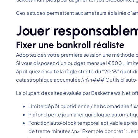
Ces astuces permettent aux amateurs éclairés d’am
Jouer responsablem
Fixer une bankroll réaliste
Adoptez dès votre première session une méthode 
Si vous disposez d’un budget mensuel €500 , limitez
Appliquez ensuite la règle stricte du “20 %” quotid
catastrophique accumulée.\n\n### Outils d’auto‑e
La plupart des sites évalués par Basketnews.Net offr
Limite dépôt quotidienne / hebdomadaire fixabl
Plafond perte journalier qui bloque automatiq
Fonction auto‑block temporel activable après
de trente minutes.\n>`Exemple concret` : Jean