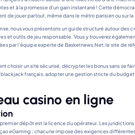
antes et à la promesse d’un gain instantané ! Cette démocr
nt de jouer partout, même dans le métro parisien ou sur la
ense, nous vous présentons un guide structuré autour des cri
res et outils de jeu responsable. Vous y trouverez égalemen
par l’équipe experte de Basketnews.Net, le site de référ
 choisir un site sécurisé, décrypter les bonus sans se fair
le blackjack français, adopter une gestion stricte du budget
eau casino en ligne
tion
e premier dépôt est la licence du opérateur. Les juridiction
ao eGaming ; chacune impose des exigences différentes co