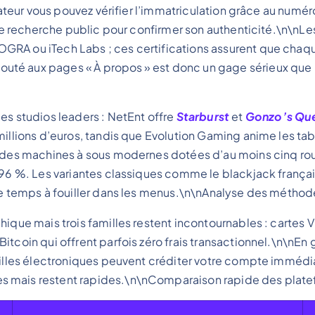
ulateur vous pouvez vérifier l’immatriculation grâce au numé
r de recherche public pour confirmer son authenticité.\n\n
RA ou iTech Labs ; ces certifications assurent que chaque 
té aux pages « À propos » est donc un gage sérieux que l
es studios leaders : NetEnt offre
Starburst
et
Gonzo’s Qu
millions d’euros, tandis que Evolution Gaming anime les tab
z des machines à sous modernes dotées d’au moins cinq roul
 96 %. Les variantes classiques comme le blackjack français
 de temps à fouiller dans les menus.\n\nAnalyse des métho
hique mais trois familles restent incontournables : cartes 
itcoin qui offrent parfois zéro frais transactionnel.\n\nEn
feuilles électroniques peuvent créditer votre compte immé
s mais restent rapides.\n\nComparaison rapide des plat