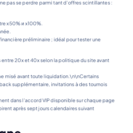
pas se perdre parmi tant d’offres scintillantes :
ntre x50% и x100%.
nnée.
ncière préliminaire ; idéal pour tester une
 entre 20x et 40x selon la politique du site avant
me misé avant toute liquidation.\n\nCertains
ck supplémentaire, invitations à des tournois
ment dans l’accord VIP disponible sur chaque page
irent après sept jours calendaires suivant