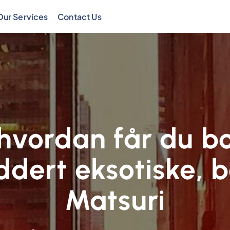
Our Services
Contact Us
hvordan får du bo
dert eksotiske, 
Matsuri