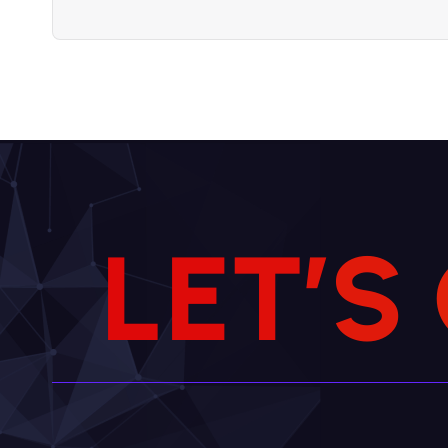
a
v
i
g
a
L
E
T
’
S
t
i
o