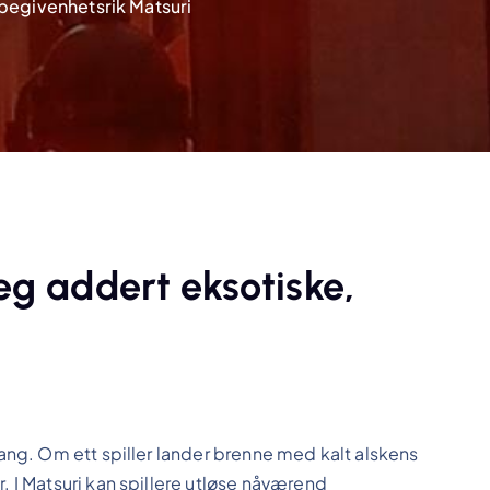
 begivenhetsrik Matsuri
eg addert eksotiske,
ang. Om ett spiller lander brenne med kalt alskens
 I Matsuri kan spillere utløse nåværend