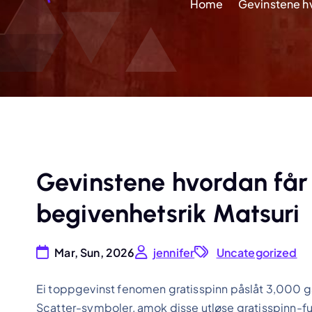
Home
Gevinstene hv
Gevinstene hvordan får 
begivenhetsrik Matsuri
Mar, Sun, 2026
jennifer
Uncategorized
Ei toppgevinst fenomen gratisspinn påslåt 3,000 gan
Scatter-symboler, amok disse utløse gratisspinn-fun