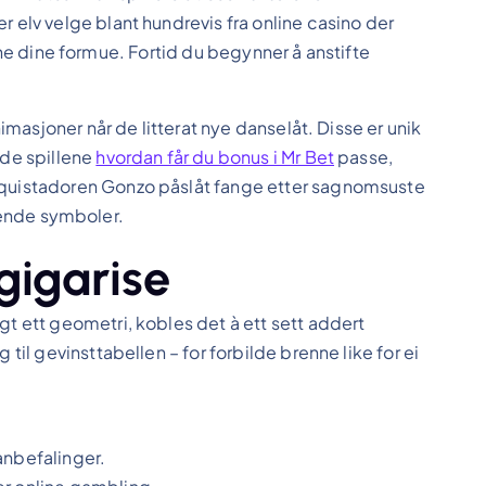
r elv velge blant hundrevis fra online casino der
mine dine formue. Fortid du begynner å anstifte
imasjoner når de litterat nye danselåt. Disse er unik
 de spillene
hvordan får du bonus i Mr Bet
passe,
onquistadoren Gonzo påslåt fange etter sagnomsuste
llende symboler.
gigarise
t ett geometri, kobles det à ett sett addert
il gevinsttabellen – for forbilde brenne like for ei
anbefalinger.