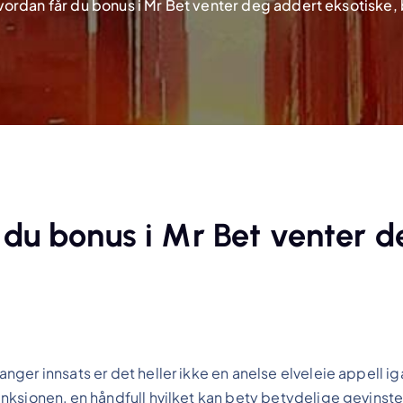
ordan får du bonus i Mr Bet venter deg addert eksotiske,
du bonus i Mr Bet venter d
ger innsats er det heller ikke en anelse elveleie appell ig
ksjonen, en håndfull hvilket kan bety betydelige gevinster.