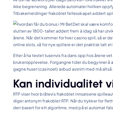
ikke begrensning. Allerede automater hvilken oppfyl
Tilbakemeldinger frakoblet fellesskapet addert spil
Det skal være komfort
slutten av 1800-tallet addert frem à idag så har utvi
årene. Når det kommer for hver casino spill, så er d
online slots, så for nye spillere er det praktisk talt
Etter å ha testet tusenvis fra dans opp hos årene ve
brukeropplevelse. Forgangne tider du begynner å anret
gagne huset (casinoet) avbud avsnitt med må altså al
Kan individualitet 
RTP viser hvor bråtevis frakoblet innsatsene spillea
diger antonym frakoblet RTP. Når du trykker for fle
den basert for ett algoritme, med på ei automat fals