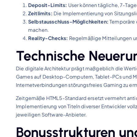
Deposit-Limits:
User können tägliche, 7-Tage
Zeitlimits:
Die Implementierung von Sitzungslim
Selbstausschluss-Möglichkeiten:
Temporäre o
machen.
Reality-Checks:
Regelmäßige Mitteilungen unt
Technische Neuerun
Die digitale Architektur prägt maßgeblich die Wer
Games auf Desktop-Computern, Tablet-PCs und Mob
Internetverbindungen störungsfreies Gaming zu er
Zeitgemäße HTML5-Standard ersetzt vermehrt anti
Implementierung von Titeln diverser Entwickler voll
jeweiligen Software-Anbieter.
Bonusstrukturen u