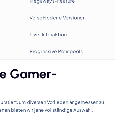
Megaways-Feature
Verschiedene Versionen
Live-Interaktion
Progressive Preispools
che Gamer-
kuratiert, um diversen Vorlieben angemessen zu
nen bieten wir jene vollständige Auswahl.