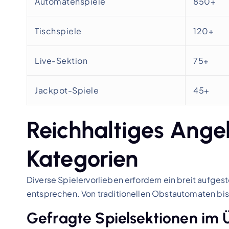
Automatenspiele
850+
Tischspiele
120+
Live-Sektion
75+
Jackpot-Spiele
45+
Reichhaltiges Ange
Kategorien
Diverse Spielervorlieben erfordern ein breit aufge
entsprechen. Von traditionellen Obstautomaten bis 
Gefragte Spielsektionen im 