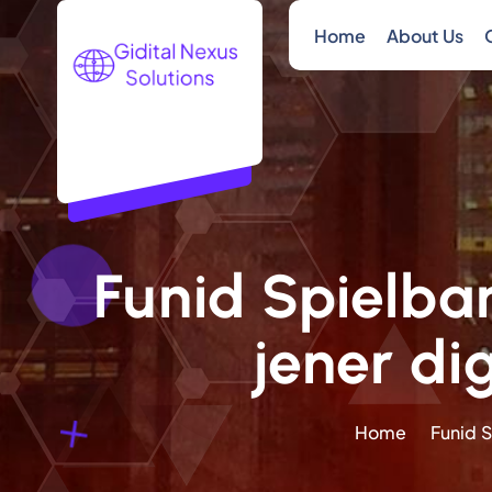
S
Home
About Us
k
i
p
t
o
c
o
n
Funid Spielba
t
e
jener di
n
t
Home
Funid 