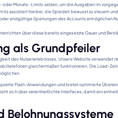
- oder Monats- Limits setzen, um die Ausgaben im vorgege
its assistiert hierbei, die Spielzeit bewusst zu steuern u
der endgültige Sperrungen des Accounts ermöglichen Nutz
errichten über diese bereits eingesetzte Dauer und Beträ
g als Grundpfeiler
tigkeit des Nutzererlebnisses. Unsere Website verwendet
iltelefonen gleichermaßen funktionieren. Die Load-Zeit
möglichen.
quierte Flash-Anwendungen und bietet optimierte Überei
zieht sich über vereinheitlichte Interfaces, damit ein einh
nd Belohnungssysteme