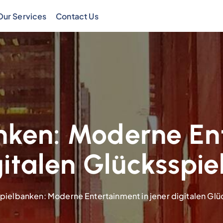
Our Services
Contact Us
nken: Moderne En
gitalen Glücksspi
Spielbanken: Moderne Entertainment in jener digitalen Gl