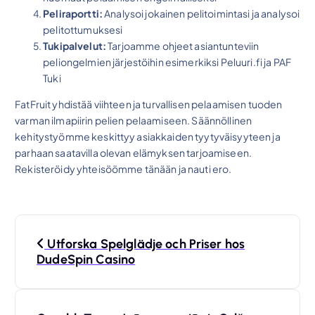
Peliraportti:
Analysoi jokainen pelitoimintasi ja analysoi
pelitottumuksesi
Tukipalvelut:
Tarjoamme ohjeet asiantunteviin
peliongelmien järjestöihin esimerkiksi Peluuri.fi ja PAF
Tuki
FatFruit yhdistää viihteen ja turvallisen pelaamisen tuoden
varman ilmapiirin pelien pelaamiseen. Säännöllinen
kehitystyömme keskittyy asiakkaiden tyytyväisyyteen ja
parhaan saatavilla olevan elämyksen tarjoamiseen.
Rekisteröidy yhteisöömme tänään ja nauti ero.
P
Utforska Spelglädje och Priser hos
o
DudeSpin Casino
s