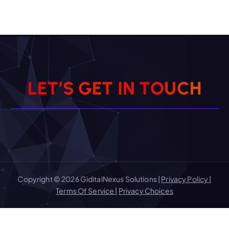
L
E
T
’
S
G
E
T
I
N
T
O
U
C
H
Copyright © 2026 GiditalNexus Solutions |
Privacy Policy
|
Terms Of Service
|
Privacy Choices