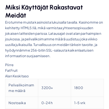
Miksi Käyttäjät Rakastavat
Meidät
Erotumme muista kasinoista lukuisalla tavalla. Kasinomme on
kehitetty HTML5:llä, mikä varmistaa yhteensopivuuden
jokaisen laitteiden parissa. Latausajat ovat alan parhaimpien
joukossa, ja pelivalikoimamme määrä uudistuu joka viikko
uusilla julkaisuilla. Turvallisuus on meidän tärkein tavoite, ja
hyödynnämme 256-bitin SSL-salausta kaikenlaatuisen
informaation suojaamiseen.
Piirre
FatFruit
Alan Keskitaso
Pelivalikoimam
3200+
1800
me määrä
Nostoaika
0-24 h
1-5 vrk