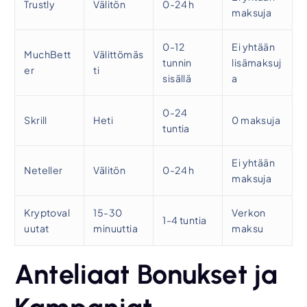
Trustly
Välitön
0-24 h
maksuja
0-12
Ei yhtään
MuchBett
Välittömäs
tunnin
lisämaksuj
er
ti
sisällä
a
0-24
Skrill
Heti
0 maksuja
tuntia
Ei yhtään
Neteller
Välitön
0-24 h
maksuja
Kryptoval
15-30
Verkon
1-4 tuntia
uutat
minuuttia
maksu
Anteliaat Bonukset ja