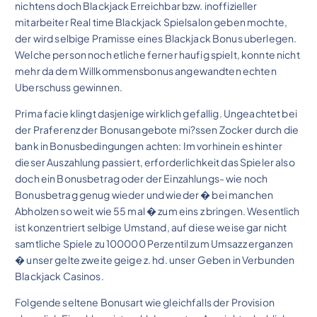
nichtens doch Blackjack Erreichbar bzw. inoffizieller
mitarbeiter Real time Blackjack Spielsalon geben mochte,
der wird selbige Pramisse eines Blackjack Bonus uberlegen.
Welche person noch etliche ferner haufig spielt, konnte nicht
mehr da dem Willkommensbonus angewandten echten
Uberschuss gewinnen.
Prima facie klingt dasjenige wirklich gefallig. Ungeachtet bei
der Praferenz der Bonusangebote mi?ssen Zocker durch die
bank in Bonusbedingungen achten: Im vorhinein es hinter
dieser Auszahlung passiert, erforderlichkeit das Spieler also
doch ein Bonusbetrag oder der Einzahlungs- wie noch
Bonusbetrag genug wieder und wieder � bei manchen
Abholzen so weit wie 55 mal � zum eins z bringen. Wesentlich
ist konzentriert selbige Umstand, auf diese weise gar nicht
samtliche Spiele zu 100000 Perzentil zum Umsazz erganzen
� unser gelte zweite geige z. hd. unser Geben in Verbunden
Blackjack Casinos.
Folgende seltene Bonusart wie gleichfalls der Provision