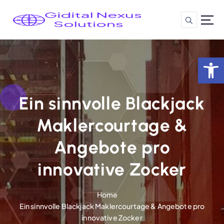
S
k
i
p
t
Op
o
c
o
n
Ein sinnvolle Blackjack
t
Maklercourtage &
e
n
Angebote pro
t
innovative Zocker
Home
Ein sinnvolle Blackjack Maklercourtage & Angebote pro
innovative Zocker