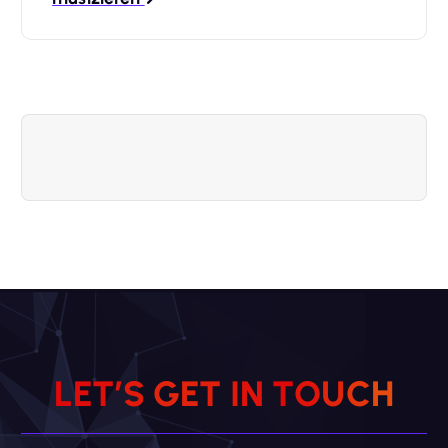
a
v
i
g
a
t
i
o
L
E
T
’
S
G
E
T
I
N
T
O
U
C
H
n