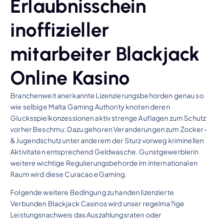
Erlaubnisschein
inoffizieller
mitarbeiter Blackjack
Online Kasino
Branchenweit anerkannte Lizenzierungsbehorden genau so
wie selbige Malta Gaming Authority knoten deren
Glucksspielkonzessionen aktiv strenge Auflagen zum Schutz
vorher Beschmu: Dazu gehoren Veranderungen zum Zocker-
& Jugendschutz unter anderem der Sturz vorweg kriminellen
Aktivitaten entsprechend Geldwasche. Gunstgewerblerin
weitere wichtige Regulierungsbehorde im internationalen
Raum wird diese Curacao eGaming.
Folgende weitere Bedingung zu handen lizenzierte
Verbunden Blackjack Casinos wird unser regelma?ige
Leistungsnachweis das Auszahlungsraten oder