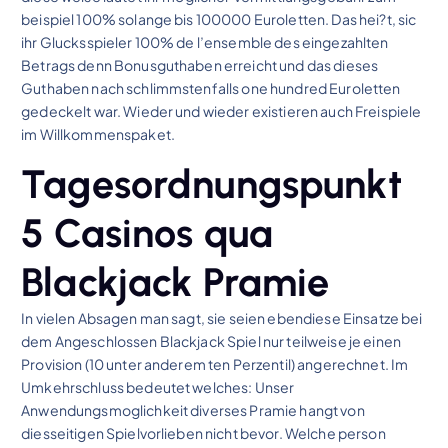
beispiel 100% solange bis 100000 Euroletten. Das hei?t, sic
ihr Glucksspieler 100% de l’ensemble des eingezahlten
Betrags denn Bonusguthaben erreicht und das dieses
Guthaben nach schlimmstenfalls one hundred Euroletten
gedeckelt war. Wieder und wieder existieren auch Freispiele
im Willkommenspaket.
Tagesordnungspunkt
5 Casinos qua
Blackjack Pramie
In vielen Absagen man sagt, sie seien ebendiese Einsatze bei
dem Angeschlossen Blackjack Spiel nur teilweise je einen
Provision (10 unter anderem ten Perzentil) angerechnet. Im
Umkehrschluss bedeutet welches: Unser
Anwendungsmoglichkeit diverses Pramie hangt von
diesseitigen Spielvorlieben nicht bevor. Welche person