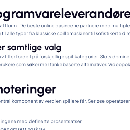
programvareleverandøre
plattform. De beste online casinoene partnere med multiple
 alle typer fra klassiske spillemaskiner til sofistikerte dir
 samtlige valg
av titler fordelt på forskjellige spillkategorier. Slots dom
 brukere som søker mer tankebaserte alternativer. Videopoke
oteringer
ral komponent av verdien spillere får. Seriøse operatører
ingene med definerte prosentsatser
 noen omsettingskrav