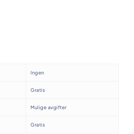
Ingen
Gratis
Mulige avgifter
Gratis