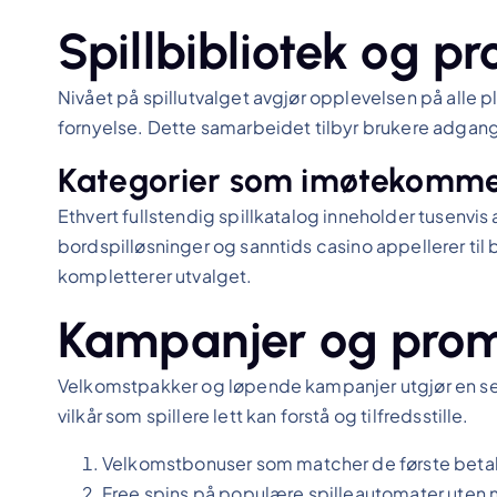
Spillbibliotek og 
Nivået på spillutvalget avgjør opplevelsen på alle 
fornyelse. Dette samarbeidet tilbyr brukere adgang til
Kategorier som imøtekommer
Ethvert fullstendig spillkatalog inneholder tusenvis 
bordspilløsninger og sanntids casino appellerer til
kompletterer utvalget.
Kampanjer og prom
Velkomstpakker og løpende kampanjer utgjør en sent
vilkår som spillere lett kan forstå og tilfredsstille.
Velkomstbonuser som matcher de første betal
Free spins på populære spilleautomater uten