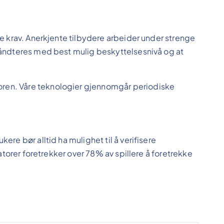
ge krav. Anerkjente tilbydere arbeider under strenge
 håndteres med best mulig beskyttelsesnivå og at
oren. Våre teknologier gjennomgår periodiske
ere bør alltid ha mulighet til å verifisere
latorer foretrekker over 78% av spillere å foretrekke