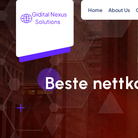
S
Home
About Us
k
i
p
t
o
c
o
n
Beste nettk
t
e
n
t