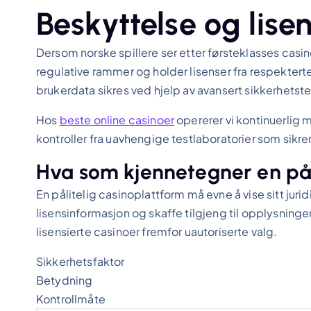
Beskyttelse og lisen
Dersom norske spillere ser etter førsteklasses casin
regulative rammer og holder lisenser fra respektert
brukerdata sikres ved hjelp av avansert sikkerhetst
Hos
beste online casinoer
opererer vi kontinuerlig
kontroller fra uavhengige testlaboratorier som sikrer
Hva som kjennetegner en påli
En pålitelig casinoplattform må evne å vise sitt juri
lisensinformasjon og skaffe tilgjeng til opplysninger
lisensierte casinoer fremfor uautoriserte valg.
Sikkerhetsfaktor
Betydning
Kontrollmåte