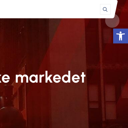
Op
ske markedet