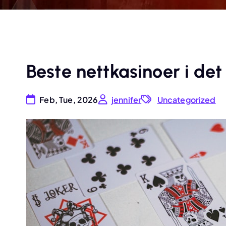
Beste nettkasinoer i de
Feb, Tue, 2026
jennifer
Uncategorized