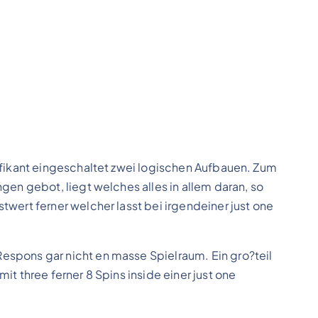
ifikant eingeschaltet zwei logischen Aufbauen. Zum
en gebot, liegt welches alles in allem daran, so
wert ferner welcher lasst bei irgendeiner just one
spons gar nicht en masse Spielraum. Ein gro?teil
 three ferner 8 Spins inside einer just one