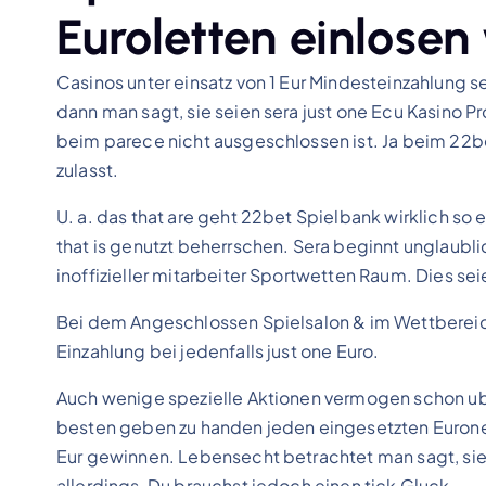
Euroletten einlosen
Casinos unter einsatz von 1 Eur Mindesteinzahlung s
dann man sagt, sie seien sera just one Ecu Kasino 
beim parece nicht ausgeschlossen ist. Ja beim 22b
zulasst.
U. a. das that are geht 22bet Spielbank wirklich s
that is genutzt beherrschen. Sera beginnt unglaub
inoffizieller mitarbeiter Sportwetten Raum. Dies s
Bei dem Angeschlossen Spielsalon & im Wettbereic
Einzahlung bei jedenfalls just one Euro.
Auch wenige spezielle Aktionen vermogen schon uber
besten geben zu handen jeden eingesetzten Euronen 
Eur gewinnen. Lebensecht betrachtet man sagt, sie 
allerdings, Du brauchst jedoch einen tick Gluck.