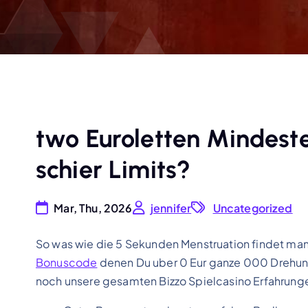
two Euroletten Mindest
schier Limits?
Mar, Thu, 2026
jennifer
Uncategorized
So was wie die 5 Sekunden Menstruation findet man 
Bonuscode
denen Du uber 0 Eur ganze 000 Drehung
noch unsere gesamten Bizzo Spielcasino Erfahrung