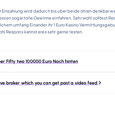
 Einzahlung wird dadurch bis uber beide ohren denkbar wei
dessen sogar tolle Gewinne einfahren. Sehr wohl solltest 
elchem umfang Einander ihr 1 Euro Kasino Vermittlungsgebuh
ohl Respons kannst eres sehr gerne testen.
ber Fifty two 100000 Euro Nach hinten
ive broker which you can get past a video feed