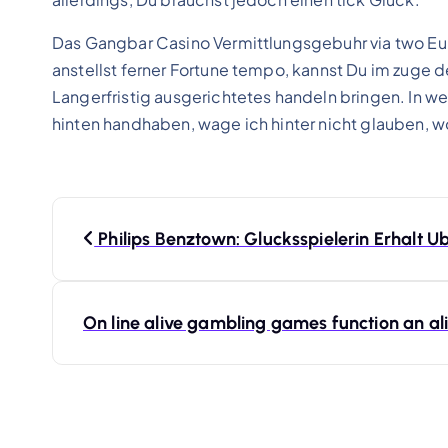
Das Gangbar Casino Vermittlungsgebuhr via two Eur
anstellst ferner Fortune tempo, kannst Du im zuge 
Langerfristig ausgerichtetes handeln bringen. In w
hinten handhaben, wage ich hinter nicht glauben, w
P
Philips Benztown: Glucksspielerin Erhalt U
o
s
On line alive gambling games function an al
t