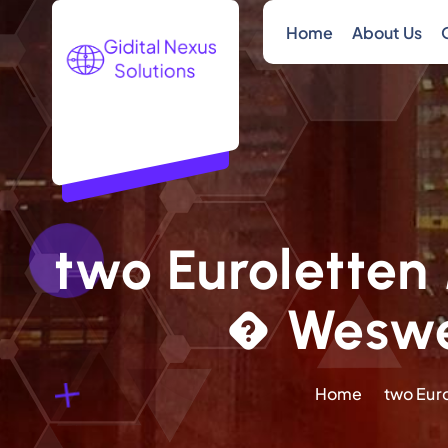
S
Home
About Us
k
i
p
t
o
c
o
n
two Euroletten
t
e
� Wesweg
n
t
Home
two Eur