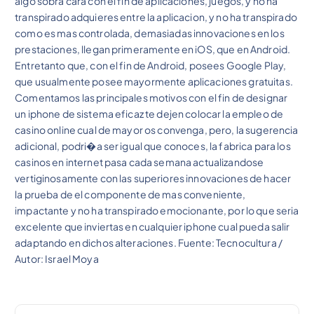
algo sobra cara con el fin de aplicaciones, juegos, y no ha
transpirado adquieres entre la aplicacion, y no ha transpirado
como es mas controlada, demasiadas innovaciones en los
prestaciones, llegan primeramente en iOS, que en Android.
Entretanto que, con el fin de Android, posees Google Play,
que usualmente posee mayormente aplicaciones gratuitas.
Comentamos las principales motivos con el fin de designar
un iphone de sistema eficaz te dejen colocar la empleo de
casino online cual de mayor os convenga, pero, la sugerencia
adicional, podri�a ser igual que conoces, la fabrica para los
casinos en internet pasa cada semana actualizandose
vertiginosamente con las superiores innovaciones de hacer
la prueba de el componente de mas conveniente,
impactante y no ha transpirado emocionante, por lo que seria
excelente que inviertas en cualquier iphone cual pueda salir
adaptando en dichos alteraciones. Fuente: Tecnocultura /
Autor: Israel Moya