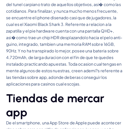
del tunel carpiano trato de aquellos objetivos, asi� como las
cotidianos. Para finalizar, y nunca mucho menos frecuente,
se encuentre el iphone disenado casi que de jugadores, la
cual es el Xiaomi Black Shark 3. Referente a relacion a la
zapatilla y el pie hardware cuenta con una pantalla QHD+,
asi� como trae un chip HDR desplazandolo hacia el pelo anti-
guino, integrado, tambien una memoria RAM sobre 16GB,
90Hz. Y no ha transpirado lo mejor, posee una bateria sobre
4.720mAh, de larga duracion con el fin de que te quedes
instalado practicando apuestas. Toda ocasion cual tengas en
mente algunos de estos nuestras, creen ademi?s referente a
las tiendas sobre app, adonde deberas conseguir los
aplicaciones para casinos cual escojas.
Tiendas de mercar
app
De el smartphone, una App Store de Apple puede acontecer