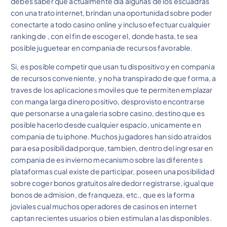
debes saber que actualmente dia algunas de los escuadras
con una trato internet, brindan una oportunidad sobre poder
conectarte a todo casino online y incluso efectuar cualquier
ranking de , con el fin de escoger el, donde hasta, te sea
posible juguetear en compania de recursos favorable.
Si, es posible competir que usan tu dispositivo y en compania
de recursos conveniente, y no ha transpirado de que forma, a
traves de los aplicaciones moviles que te permiten emplazar
con manga larga dinero positivo, desprovisto encontrarse
que personarse a una galeria sobre casino, destino que es
posible hacerlo desde cualquier espacio, unicamente en
compania de tu iphone. Muchos jugadores han sido atraidos
para esa posibilidad porque, tambien, dentro del ingresar en
compania de es invierno mecanismo sobre las diferentes
plataformas cual existe de participar, poseen una posibilidad
sobre coger bonos gratuitos alrededor registrarse, igual que
bonos de admision, de franqueza, etc., que es la forma
joviales cual muchos operadores de casinos en internet
captan recientes usuarios o bien estimulan a las disponibles.