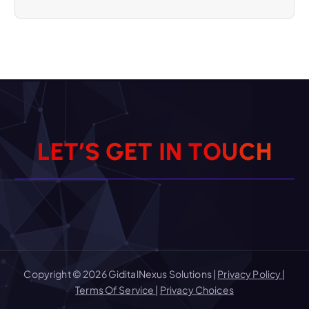
a
t
i
o
L
E
T
’
S
G
E
T
I
N
T
O
U
C
H
n
Copyright © 2026 GiditalNexus Solutions |
Privacy Policy
|
Terms Of Service
|
Privacy Choices