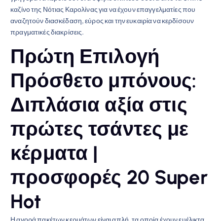
καζίνο της Νότιας Καρολίνας για να έχουν επαγγελματίες που
αναζητούν διασκέδαση, εύρος και την ευκαιρία να κερδίσουν
πραγματικές διακρίσεις.
Πρώτη Επιλογή
Πρόσθετο μπόνους:
Διπλάσια αξία στις
πρώτες τσάντες με
κέρματα |
προσφορές 20 Super
Hot
Η αγορά πακέτων κερμάτων είναι απλή, τα οποία έχουν ευέλικτα