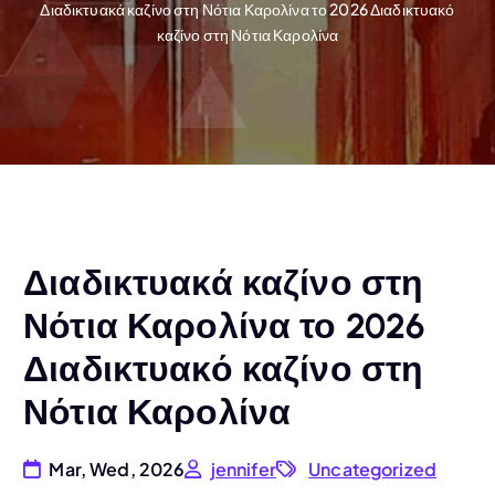
Διαδικτυακά καζίνο στη Νότια Καρολίνα το 2026 Διαδικτυακό
καζίνο στη Νότια Καρολίνα
Διαδικτυακά καζίνο στη
Νότια Καρολίνα το 2026
Διαδικτυακό καζίνο στη
Νότια Καρολίνα
Mar, Wed, 2026
jennifer
Uncategorized