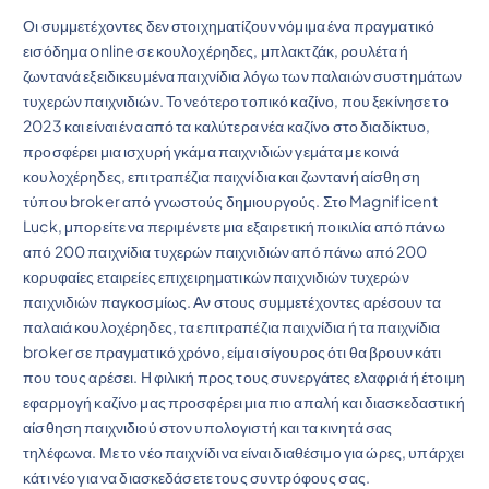
Οι συμμετέχοντες δεν στοιχηματίζουν νόμιμα ένα πραγματικό
εισόδημα online σε κουλοχέρηδες, μπλακτζάκ, ρουλέτα ή
ζωντανά εξειδικευμένα παιχνίδια λόγω των παλαιών συστημάτων
τυχερών παιχνιδιών. Το νεότερο τοπικό καζίνο, που ξεκίνησε το
2023 και είναι ένα από τα καλύτερα νέα καζίνο στο διαδίκτυο,
προσφέρει μια ισχυρή γκάμα παιχνιδιών γεμάτα με κοινά
κουλοχέρηδες, επιτραπέζια παιχνίδια και ζωντανή αίσθηση
τύπου broker από γνωστούς δημιουργούς.
Στο Magnificent
Luck, μπορείτε να περιμένετε μια εξαιρετική ποικιλία από πάνω
από 200 παιχνίδια τυχερών παιχνιδιών από πάνω από 200
κορυφαίες εταιρείες επιχειρηματικών παιχνιδιών τυχερών
παιχνιδιών παγκοσμίως. Αν στους συμμετέχοντες αρέσουν τα
παλαιά κουλοχέρηδες, τα επιτραπέζια παιχνίδια ή τα παιχνίδια
broker σε πραγματικό χρόνο, είμαι σίγουρος ότι θα βρουν κάτι
που τους αρέσει. Η φιλική προς τους συνεργάτες ελαφριά ή έτοιμη
εφαρμογή καζίνο μας προσφέρει μια πιο απαλή και διασκεδαστική
αίσθηση παιχνιδιού στον υπολογιστή και τα κινητά σας
τηλέφωνα. Με το νέο παιχνίδι να είναι διαθέσιμο για ώρες, υπάρχει
κάτι νέο για να διασκεδάσετε τους συντρόφους σας.