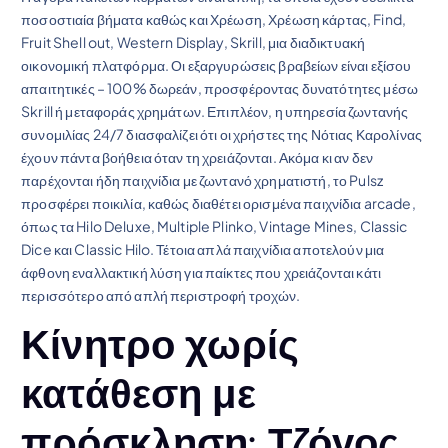
ποσοστιαία βήματα καθώς και Χρέωση, Χρέωση κάρτας, Find,
Fruit Shell out, Western Display, Skrill, μια διαδικτυακή
οικονομική πλατφόρμα. Οι εξαργυρώσεις βραβείων είναι εξίσου
απαιτητικές – 100% δωρεάν, προσφέροντας δυνατότητες μέσω
Skrill ή μεταφοράς χρημάτων. Επιπλέον, η υπηρεσία ζωντανής
συνομιλίας 24/7 διασφαλίζει ότι οι χρήστες της Νότιας Καρολίνας
έχουν πάντα βοήθεια όταν τη χρειάζονται. Ακόμα κι αν δεν
παρέχονται ήδη παιχνίδια με ζωντανό χρηματιστή, το Pulsz
προσφέρει ποικιλία, καθώς διαθέτει ορισμένα παιχνίδια arcade,
όπως τα Hilo Deluxe, Multiple Plinko, Vintage Mines, Classic
Dice και Classic Hilo. Τέτοια απλά παιχνίδια αποτελούν μια
άφθονη εναλλακτική λύση για παίκτες που χρειάζονται κάτι
περισσότερο από απλή περιστροφή τροχών.
Κίνητρο χωρίς
κατάθεση με
πρόσκληση: Τζόγος